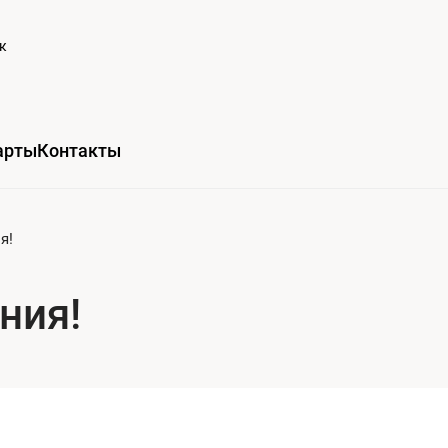
к
арты
Контакты
я!
ния!